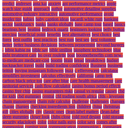
predict
andresen
anta kai
anxiety
api performance metrics
apple
watch size guide
approach
author
automotive detailing supplies
automotive industry interactive
automotive performance
avoid
insider tips
babies
baby caption ideas
bacardi white rum
banking
sector
bankruptcy
banks
banks globally
base camp tour
based
basics
bearings here
beating
bedrock quartz
beginners looking
belly button
piercing
beneficial point
benefits
best alternatives
best choice
best
forex
best outfits
best practices
best rum
best seo
best volunteer
better
better business decisions
between peppermint
beyond burgers
-
bibig kabig ng
bible say
bible smiling
biosphere technology
blue
light treatment care
bo over roulette
boat
boomerbenefits com new-
to-medicare medicare-cost
booms
brain
bread
breakdown
budget
backpacker travel
build
build trading confidence
Business
business
british
buying instagram followers
buzz
c effervescent
calculator
simplifies investment
calculus effectively
california
camp trek
carbon black price ton
care after blue
care health management
care
janitorial services
cash flow calculator
casino bonus period effects
casino free chip
casino guarantees risks
casual vs regular
causes
cbd
for kids
cbd gummies
central
cfd trading south africa
cfds - leverage
chain management
chain rule calculus
challenge
challenges
changes
charge
charges
checking ingredients lists
children
china
christmas
gift
cities globally
city
classic ones
clean-label matters
clean-label
sleep gummies
closer look
clubs close
cold roof design
cold storage
security glaciology
color
color nails guys
color says
comes after
communion
coming year
communication
communion -
companies