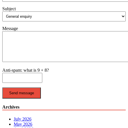
Subject
Message
Anti-spam: what is 9 + 8?
Send message
Archives
July 2026
May 2026