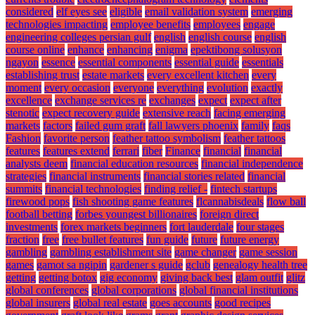
considered
elf eyes see
eligible
email validation system
emerging
technologies impacting
employee benefits
employees
engage
engineering colleges persian gulf
english
english course
english
course online
enhance
enhancing
enigma
epektibong solusyon
ngayon
essence
essential components
essential guide
essentials
establishing trust
estate markets
every excellent kitchen
every
moment
every occasion
everyone
everything
evolution
exactly
excellence
exchange services re
exchanges
expect
expect after
stenotic
expect recovery guide
extensive reach
facing emerging
markets
factors
failed gum graft
fall lawyers phoenix
family
faqs
Fashion
favorite person
feather tattoo symbolism
feather tattoos
features
features extend
ferrari
fiber
Finance
financial
financial
analysts deem
financial education resources
financial independence
strategies
financial instruments
financial stories related
financial
summits
financial technologies
finding relief -
fintech startups
firewood pops
fish shooting game features
flcannabisdeals
flow ball
football betting
forbes youngest billionaires
foreign direct
investments
forex markets beginners
fort lauderdale
four stages
fraction
free
free bullet features
fun guide
future
future energy
gambling
gambling establishment site
game changer
game session
games
gamot sa ngipin
gardener s guide
gclub
genealogy health tree
getting
getting botox
gig economy
giving back best
glam outfit
glitz
global conferences
global corporations
global financial institutions
global insurers
global real estate
goes accounts
good recipes