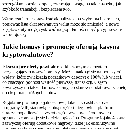
szczegółami każdej z opcji, zwracając uwagę na takie aspekty jak
szybkość transakcji i bezpieczeństwo.
Warto regularnie sprawdzać aktualizacje na wybranych stronach,
ponieważ lista akceptowanych walut może się zmieniać, a nowe
kryptowaluty mogą zyskiwać na popularności i być przyjmowane
wśród graczy.
Jakie bonusy i promocje oferują kasyna
kryptowalutowe?
Ekscytujące oferty powitalne
są kluczowym elementem
przyciągającym nowych graczy. Można natknąć się na bonusy od
wpłaty, które zwiększają początkowy depozyt o 100% lub więcej,
co znacząco podnosi wartość pierwszej transakcji. Często
towarzyszy im także darmowe spiny, co stanowi dodatkową zachętę
do eksploracji różnych slotów.
Regularne promocje lojalnościowe, takie jak cashback czy
programy VIP, stanowią istotną część strategii wielu platform.
Gracze mogą liczyć na zwrot części wydanych środków, co
sprawia, że gra staje się bardziej opłacalna. Programy lojalnościowe
zazwyczaj oferują dodatkowe nagrody, takie jak ekskluzywne
turnieje, podwyższone limity wypłat oraz personalizowane oferty.