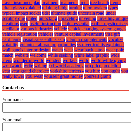
travel insurance plan
treatment
treatments
tree -
tree health
trends
tritan glass explained
tulak ng bibig
turning
tutor awaken
types
typical impact socket
udst
ultimate guide
uncertain road
under
scrutiny due
united
unlocking
unraveling
unveiling
unveiling unique
creations
used
useful instruction
utah - essential
v rifier mysticmisery
vacillator
various industries
vehicle
vehicle charging system gauges
vehicle registration
vehicles
venture capital investments
visa gift
card name
visual sales enthusiasm
vitamin c supplements
vocalize
volatility
volunteer abroad opportunities
vs diverticulitis explained
wall panels interior design
watch
wear
wear back tattoo
wear polo
match
website
welcome
while seeking
white label graphic
wide
arena
wonderful world
wonders
workers
world
world while giving
wristwatch
write
writing
xcl world academy
xrp price prediction
year
year grand cherokee
yorkshire terriers -
you hire
you ought
you
really lower
you wear
yourself grant money
yourself grants
Contact us
Your name
Your email