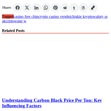
Share:
Tagged
casino free chip
crypto casino vergleich
jakie kryptowaluty s
s
akceptowane w
Related Posts
Understanding Carbon Black Price Per Ton: Key
Influencing Factors