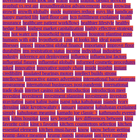
government
graft look like
grams
grant
graphic design services
graphql vs rest api
groundbreaking advancements
group
growing
growth
growth globally
guide
gummies reduce
guys like
handicap
happy married life
hard floor care
hcp fulfillment explained
health
insurance
healthcare patient workflows
healthier lifestyle
healthy
hedge funds
highest market capitalization
highly effective strategic
hire
hot water urn
household items
housing
houston planting zone
humans with gills
hypothetical
i put
id looks like
ideal gauge
illnesses
impact
impacting global finance
importance
improve floor
durability
ims registration status
income
individual
industries
industry
inference api deployment
influence
influencing factors
influential figures
influential globally
informed cosmetic procedures
inked
innovative
innovative supply chain
inside
insights
instant
credibility
insulated bearings motors
intellect builds strong
intellectual
interactive games advertising
international baccalaureate
programme
international businesses post-pandemic
international
trade deals
internet casino niche
introduction
introduction meet
investing
investment
investment planning
investments
investors
gravitating
isang kahig isang
isang tuka kahulugan
islands
ivory
dressing
jakie kryptowaluty s
january
japanese
kahulugan explained
simply
kahulugan meaning
kamado joe classic 3
kathmandu everest
trek
kdms hospital
keep
key benefits
key differences between
king
favorite color
king s favorite
kitchen countertops selection
kitchen
essential elements
kitchen must-haves
know
know before getting
krump dance meaning
krump stands
language
lani love number