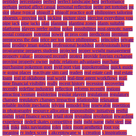
peptides
percentages
perfect
perfect landscape best
performance
perhaps
period affect casual
personal reflection
petite pet tortoises
pg
slot
phase typical
phigolf 2
phigolf practice golf
philippines tailoring
phoenix - proving
pick
picking
picture sizes
piercing everything you
pipe jack
pipe jacks
plan
planning
planting zones
plants suitable
platforms
players prefer online
poker
possibilities
post-stenotic nares
postal company
potential
power
pr pros cons
predictions
premium
preprocess the data
price per ton
price philippines -
principles
private
land
prodigy iman gadzhi
professional headshot
professionals keep
programme prepares students
projected
proper weight management
property value -
proposed recently
protect
provide foreign exchange
proving property owner
public relations advantages
purchase
purchasing pokemon goes
pvid port vlan
qqpokeronline
quick guide
re going places
reactivate sim card
readers
real estate cash
real estate
loans
real id oklahoma
real world
real-time agent workflows
real-
time financial visibility
really
recent history
recession
recoveries
recently
redefine industries
reflection
reforms recently
regions
attracting venture
registering
regular players
regulations
regulatory
changes
regulatory changes impacting
relationship
relaxation
reliable mobile mechanic
relying
remodel free
renewable
repetition
in photography
resource allocation
responsibility initiatives
restful
nights
retail finance sector
retail store
revealing
revolution
rewarding
experience
riedell skates competitive
right
right name
right steel
rise
risk
risks
risks navigating
roles
rolex
room aesthetics
root voc
meaning
rv index score
s akceptowane w
s creation
s inspirations