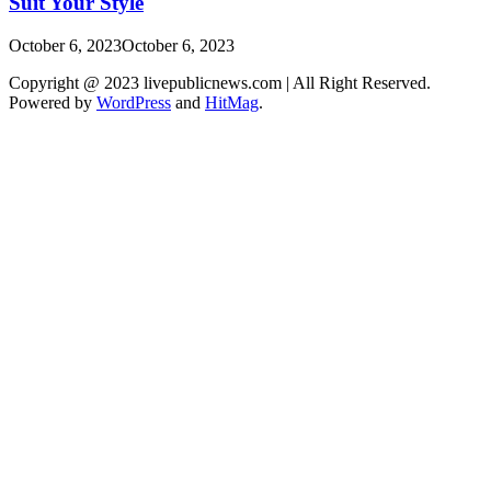
Suit Your Style
October 6, 2023
October 6, 2023
Copyright @ 2023 livepublicnews.com | All Right Reserved.
Powered by
WordPress
and
HitMag
.